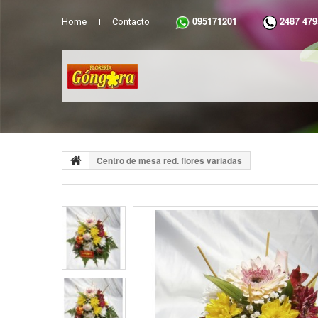
095171201
2487 479
Home
Contacto
Centro de mesa red. flores variadas