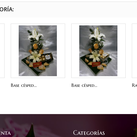
ORÍA:
Base césped...
Base césped...
Ra
enta
Categorías