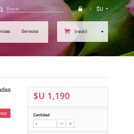
$U
ncias
Servicios
(vacío)
adas
$U 1,190
rest
Cantidad