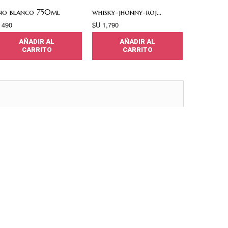
no blanco 750ml
whisky-jhonny-roj...
Globo fel
 490
$U 1,790
$U 190
AÑADIR AL
AÑADIR AL
A
CARRITO
CARRITO
C