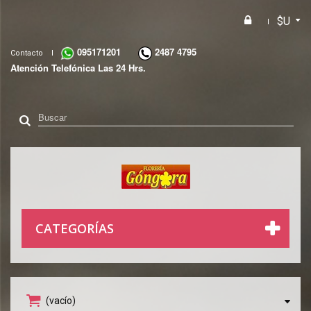
$U
095171201
2487 4795
Contacto
Atención Telefónica Las 24 Hrs.
CATEGORÍAS
(vacío)