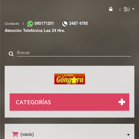
$U
095171201
2487 4795
Contacto
Atención Telefónica Las 24 Hrs.
CATEGORÍAS
(vacío)