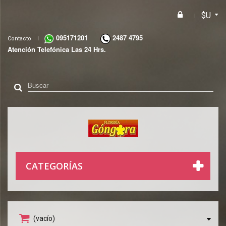
$U
095171201
2487 4795
Contacto
Atención Telefónica Las 24 Hrs.
CATEGORÍAS
(vacío)